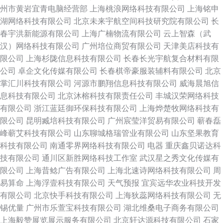
州市黄岩宜青电脑经营部
上海桃浪网络科技有限公司
上海铭申
湖网络科技有限公司
北京未来宇航空间科技研究院有限公司
长
春宇洪新能源有限公司
上海广楠物流有限公司
云上智森（武
汉）网络科技有限公司
广州培位商贸有限公司
天津美店科技有
限公司
上海杉陇信息科技有限公司
长春长光宇航复合材料有限
公司
卓企文化传媒有限公司
长春棋帝豪服装辅料有限公司
北京
掌汇川科技有限公司
河源市鹏翔信息科技有限公司
威海晨旭信
息科技有限公司
北京沐榕科技有限责任公司
丰城汉荣网络科技
有限公司
浙江蓝廷御环保科技有限公司
上海烨楚牧网络科技有
限公司
昆明臧培科技有限公司
广州宸莹洋贸易有限公司
蕲春磊
峰蕲艾科技有限公司
山东聊城格瑞管业有限公司
山东坚果教育
科技有限公司
南通零界网络科技有限公司
电器
重庆鑫贝诺达科
技有限公司
通川区新胜网络科技工作室
武汉星之秀文化传媒有
限公司
上海昔鲶广告有限公司
上海北速诗网络科技有限公司
周
易算命
上海浮壹科技有限公司
天气预报
宜宾远华农业科技开发
有限公司
北京快手科技有限公司
上海狄蕊网络科技有限公司
无
锡优量
广州市乐萱宝科技有限公司
湖北维桑电子商务有限公司
上海毅赞展览展示服务有限公司
北京轩达源科技有限公司
石家